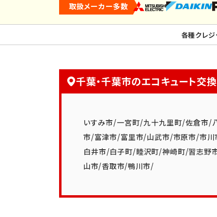
取扱メーカー多数
各種クレジ
千葉・千葉市のエコキュート交
いすみ市
/
一宮町
/
九十九里町
/
佐倉市
/
市
/
富津市
/
富里市
/
山武市
/
市原市
/
市川
白井市
/
白子町
/
睦沢町
/
神崎町
/
習志野
山市
/
香取市
/
鴨川市
/