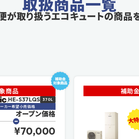
取扱商品一覧
便が取り扱う
エコキュートの商品
対象商品
補助金
HE-S37LQS
370L
メーカー希望小売価格
オープン価格
大特
¥70,000