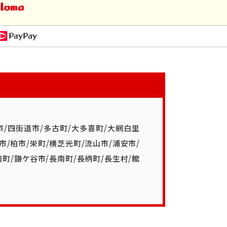
市
/
四街道市
/
多古町
/
大多喜町
/
大網白里
市
/
柏市
/
栄町
/
横芝光町
/
流山市
/
浦安市
/
南町
/
鎌ケ谷市
/
長南町
/
長柄町
/
長生村
/
館