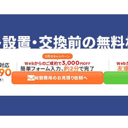
ト設置・交換前の
無料
8月のキャンペーン
3,000
Webからのご成約で
Web
円OFF
対応
簡単フォーム入力、
で完了
約2分
友
90
総額費用のお見積り依頼へ
休！