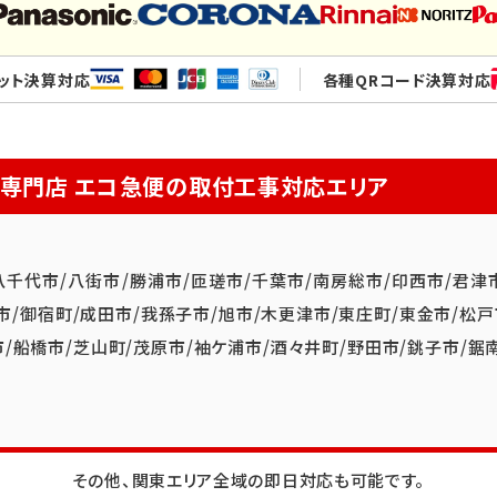
ット決算対応
各種QRコード決算対応
換専門店
エコ急便の取付工事対応エリア
八千代市
/
八街市
/
勝浦市
/
匝瑳市
/
千葉市
/
南房総市
/
印西市
/
君津
市
/
御宿町
/
成田市
/
我孫子市
/
旭市
/
木更津市
/
東庄町
/
東金市
/
松戸
市
/
船橋市
/
芝山町
/
茂原市
/
袖ケ浦市
/
酒々井町
/
野田市
/
銚子市
/
鋸
その他、関東エリア全域の即日対応も可能です。