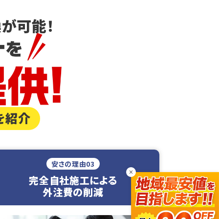
が可能！
を紹介
安さの理由03
×
完全自社施工による
外注費の削減