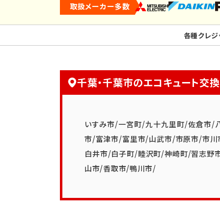
取扱メーカー多数
各種クレジ
千葉・千葉市のエコキュート交
いすみ市
/
一宮町
/
九十九里町
/
佐倉市
/
市
/
富津市
/
富里市
/
山武市
/
市原市
/
市川
白井市
/
白子町
/
睦沢町
/
神崎町
/
習志野
山市
/
香取市
/
鴨川市
/