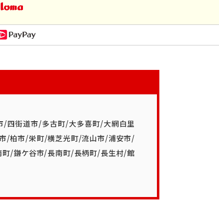
市
/
四街道市
/
多古町
/
大多喜町
/
大網白里
市
/
柏市
/
栄町
/
横芝光町
/
流山市
/
浦安市
/
南町
/
鎌ケ谷市
/
長南町
/
長柄町
/
長生村
/
館