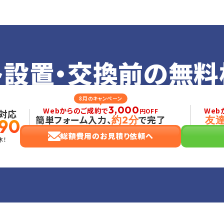
ト設置・交換前の
無料
8月のキャンペーン
3,000
Webからのご成約で
Web
円OFF
対応
簡単フォーム入力、
で完了
約2分
友
90
総額費用のお見積り依頼へ
休！