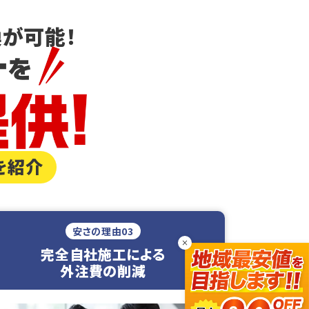
が可能！
を紹介
安さの理由03
×
完全自社施工による
外注費の削減