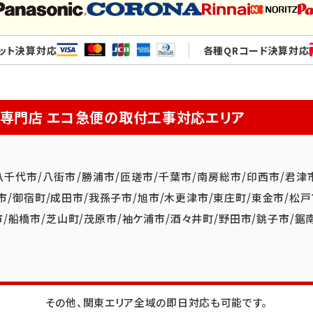
ット決算対応
各種QRコード決算対応
換専門店
エコ急便の取付工事対応エリア
八千代市
/
八街市
/
勝浦市
/
匝瑳市
/
千葉市
/
南房総市
/
印西市
/
君津
市
/
御宿町
/
成田市
/
我孫子市
/
旭市
/
木更津市
/
東庄町
/
東金市
/
松戸
市
/
船橋市
/
芝山町
/
茂原市
/
袖ケ浦市
/
酒々井町
/
野田市
/
銚子市
/
鋸
その他、関東エリア全域の即日対応も可能です。