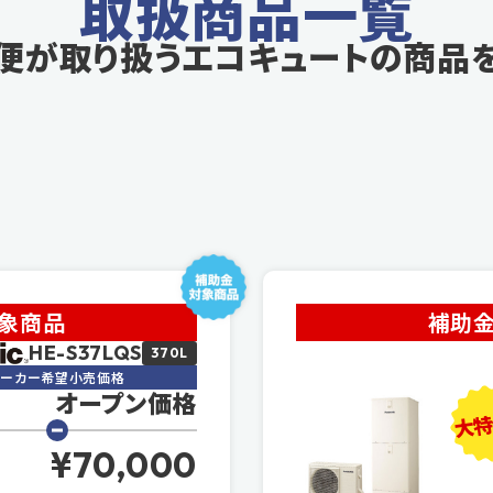
取扱商品一覧
便が取り扱う
エコキュートの商品
対象商品
補助金
HE-S37LQS
370L
メーカー希望小売価格
オープン価格
大特
¥70,000