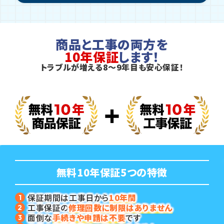
商品と工事の両方を
10年保証
します！
トラブルが増える8～9年目も安心保証！
無料10年保証
5つの特徴
保証期間は工事日から
10年間
工事保証の
修理回数に制限はありません
面倒な
手続きや申請は不要
です