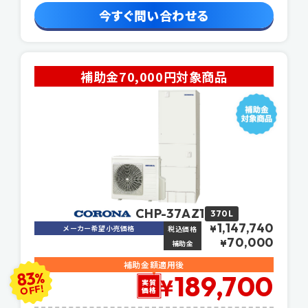
今すぐ問い合わせる
補助金70,000円対象商品
CHP-37AZ1
370L
1,147,740
メーカー希望小売価格
¥
税込価格
70,000
¥
補助金
補助金額適用後
83
%
189,700
¥
実質
OFF!
価格