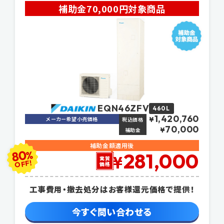
補助金70,000円対象商品
EQN46ZFV
460L
1,420,760
メーカー希望小売価格
¥
税込価格
70,000
¥
補助金
補助金額適用後
80
%
281,000
¥
実質
OFF!
価格
工事費用・撤去処分はお客様還元価格で提供！
今すぐ問い合わせる