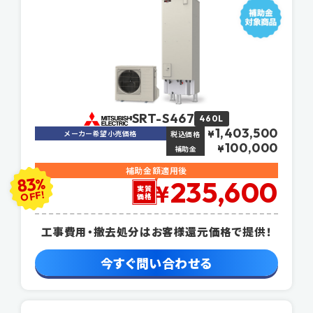
SRT-S467
460L
1,403,500
メーカー希望小売価格
¥
税込価格
100,000
¥
補助金
補助金額適用後
83
%
235,600
¥
実質
OFF!
価格
工事費用・撤去処分はお客様還元価格で提供！
今すぐ問い合わせる