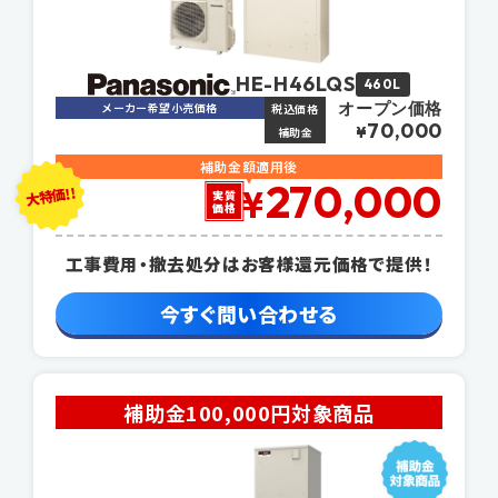
HE-H46LQS
460L
オープン価格
メーカー希望小売価格
税込価格
70,000
¥
補助金
補助金額適用後
270,000
大特価!!
¥
実質
価格
工事費用・撤去処分はお客様還元価格で提供！
今すぐ問い合わせる
補助金100,000円対象商品