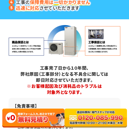
工事の
保障費用は一切かかりません
迅速に対応
させていただきます
工事完了日から１０年間、
弊社原因（工事部分）となる不具合に関しては
即日対応させていただきます。
※お客様起因及び消耗品のトラブルは
対象外となります。
【免責事項】
天災（水害・火災・地震等）及び災害により生じた不具合
ご入居者様、第三者の過失により生じた不具合
リフォーム等による利用条件の変更が発生した場合、上記の場
合は、無償保証の対象外となります。