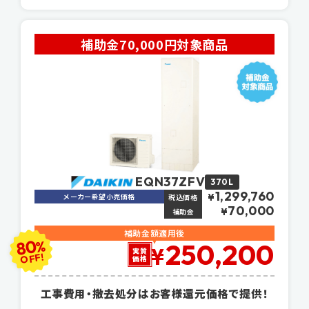
補助金70,000円対象商品
EQN37ZFV
370L
1,299,760
メーカー希望小売価格
¥
税込価格
70,000
¥
補助金
補助金額適用後
80
%
250,200
¥
実質
OFF!
価格
工事費用・撤去処分はお客様還元価格で提供！