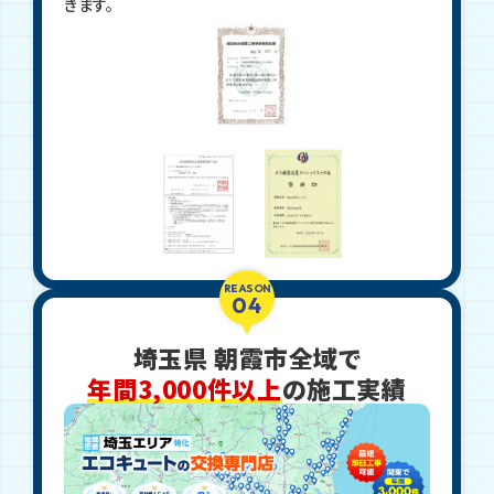
きます。
REASON
04
埼玉県 朝霞市全域で
年間3,000件以上
の施工実績