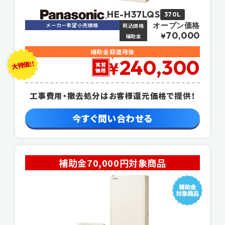
HE-H37LQS
370L
オープン価格
メーカー希望小売価格
税込価格
70,000
¥
補助金
補助金額適用後
240,300
大特価!!
¥
実質
価格
工事費用・撤去処分はお客様還元価格で提供！
今すぐ問い合わせる
補助金70,000円対象商品