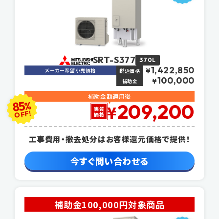
SRT-S377
370L
1,422,850
メーカー希望小売価格
¥
税込価格
100,000
¥
補助金
補助金額適用後
85
%
209,200
¥
実質
OFF!
価格
工事費用・撤去処分はお客様還元価格で提供！
今すぐ問い合わせる
補助金100,000円対象商品