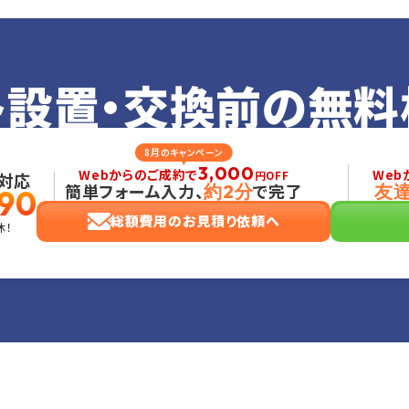
ト設置・交換前の
無料
8月のキャンペーン
3,000
Webからのご成約で
Web
円OFF
対応
簡単フォーム入力、
で完了
約2分
友
90
総額費用のお見積り依頼へ
休！