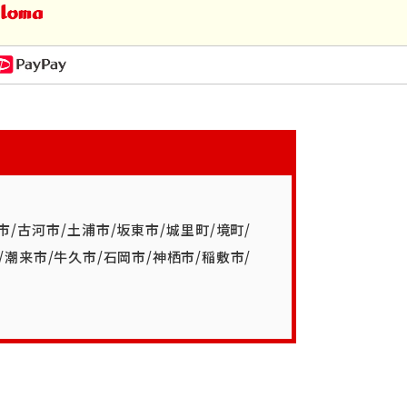
市
/
古河市
/
土浦市
/
坂東市
/
城里町
/
境町
/
/
潮来市
/
牛久市
/
石岡市
/
神栖市
/
稲敷市
/