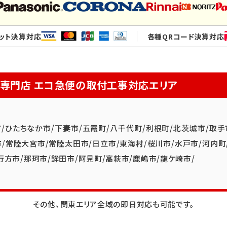
ット決算対応
各種QRコード決算対応
換専門店
エコ急便の取付工事対応エリア
市
/
ひたちなか市
/
下妻市
/
五霞町
/
八千代町
/
利根町
/
北茨城市
/
取手
市
/
常陸大宮市
/
常陸太田市
/
日立市
/
東海村
/
桜川市
/
水戸市
/
河内町
行方市
/
那珂市
/
鉾田市
/
阿見町
/
高萩市
/
鹿嶋市
/
龍ケ崎市
/
その他、関東エリア全域の即日対応も可能です。