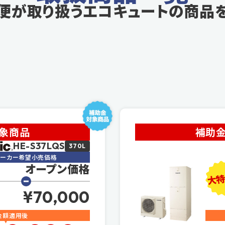
便が取り扱う
エコキュートの商品
対象商品
補助金
HE-S37LQS
370L
メーカー希望小売価格
オープン価格
大特
¥70,000
金額適用後