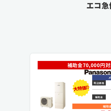
エコ急
補助金70,000円
税込価格
大特価!!
補助金
補助