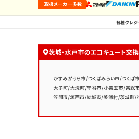
取扱メーカー多数
各種クレジ
茨城・水戸市のエコキュート交
かすみがうら市
/
つくばみらい市
/
つくば
大子町
/
大洗町
/
守谷市
/
小美玉市
/
常総
笠間市
/
筑西市
/
結城市
/
美浦村
/
茨城町
/