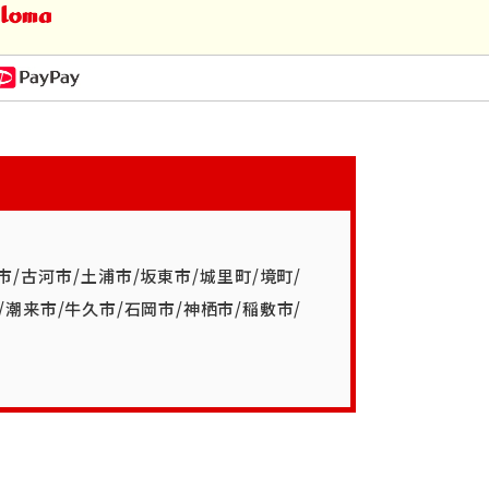
市
/
古河市
/
土浦市
/
坂東市
/
城里町
/
境町
/
/
潮来市
/
牛久市
/
石岡市
/
神栖市
/
稲敷市
/