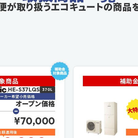
便が取り扱う
エコキュートの商品
対象商品
補助金
HE-S37LQS
370L
メーカー希望小売価格
オープン価格
大特
¥70,000
金額適用後