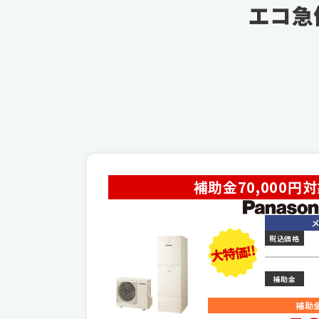
エコ急
補助金70,000円
税込価格
大特価!!
補助金
補助