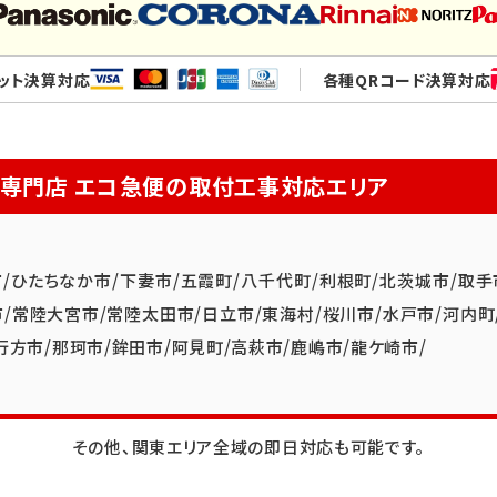
ット決算対応
各種QRコード決算対応
換専門店
エコ急便の取付工事対応エリア
市
/
ひたちなか市
/
下妻市
/
五霞町
/
八千代町
/
利根町
/
北茨城市
/
取手
市
/
常陸大宮市
/
常陸太田市
/
日立市
/
東海村
/
桜川市
/
水戸市
/
河内町
行方市
/
那珂市
/
鉾田市
/
阿見町
/
高萩市
/
鹿嶋市
/
龍ケ崎市
/
その他、関東エリア全域の即日対応も可能です。