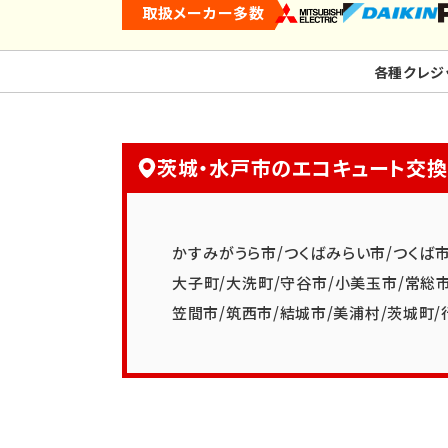
取扱メーカー多数
各種クレジ
茨城・水戸市のエコキュート交
かすみがうら市
/
つくばみらい市
/
つくば
大子町
/
大洗町
/
守谷市
/
小美玉市
/
常総
笠間市
/
筑西市
/
結城市
/
美浦村
/
茨城町
/