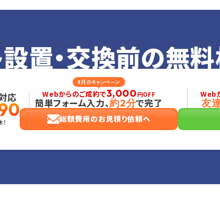
ト設置・交換前の
無料
8月のキャンペーン
3,000
Webからのご成約で
Web
円OFF
対応
簡単フォーム入力、
で完了
約2分
友
90
総額費用のお見積り依頼へ
休！